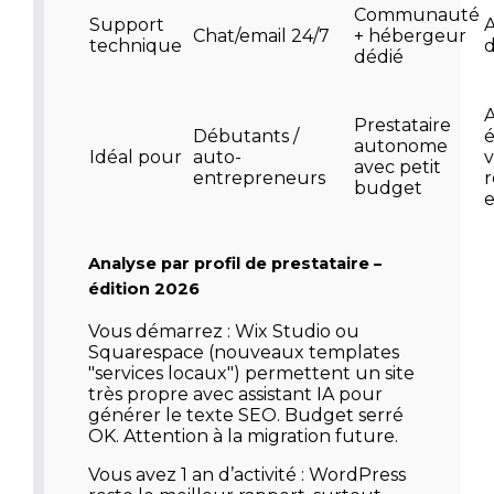
Communauté
Support
Chat/email 24/7
+ hébergeur
technique
d
dédié
A
Prestataire
Débutants /
é
autonome
Idéal pour
auto-
avec petit
entrepreneurs
r
budget
Analyse par profil de prestataire –
édition 2026
Vous démarrez :
Wix Studio ou
Squarespace (nouveaux templates
"services locaux") permettent un site
très propre avec assistant IA pour
générer le texte SEO. Budget serré
OK. Attention à la migration future.
Vous avez 1 an d’activité :
WordPress