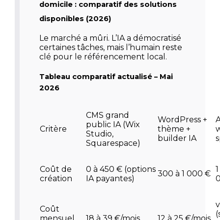
domicile : comparatif des solutions
disponibles (2026)
Le marché a mûri. L’IA a démocratisé
certaines tâches, mais l’humain reste
clé pour le référencement local.
Tableau comparatif actualisé – Mai
2026
CMS grand
WordPress +
public IA (Wix
Critère
thème +
w
Studio,
builder IA
s
Squarespace)
Coût de
0 à 450 € (options
1
300 à 1 000 €
création
IA payantes)
v
Coût
mensuel
18 à 39 €/mois
12 à 25 €/mois