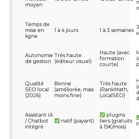
moyen
Temps de
3
mise en
1 à 4 jours
1 à 3 semaines
ligne
Haute (avec
Autonomie
Très haute
formation
(
de gestion
(éditeur visuel)
courte)
p
Qualité
Bonne
Très haute
(
SEO local
(améliorée, mais
(RankMath,
d
(2026)
moins fine)
LocalSEO)
d
Assistant IA
plugins
/ Chatbot
natif (payant)
tiers (gratuits
i
intégré
à 15€/mois)