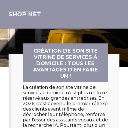
SHOP NET
CRÉATION DE SON SITE
VITRINE DE SERVICES À
DOMICILE : TOUS LES
AVANTAGES D’EN FAIRE
UN !
La
création de son site vitrine de
services à domicile
n'est plus un luxe
réservé aux grandes entreprises. En
2026
, c'est devenu le premier réflexe
des clients avant même de
décrocher leur téléphone, renforcé
par l'essor des assistants vocaux et de
la recherche IA. Pourtant, plus d'un