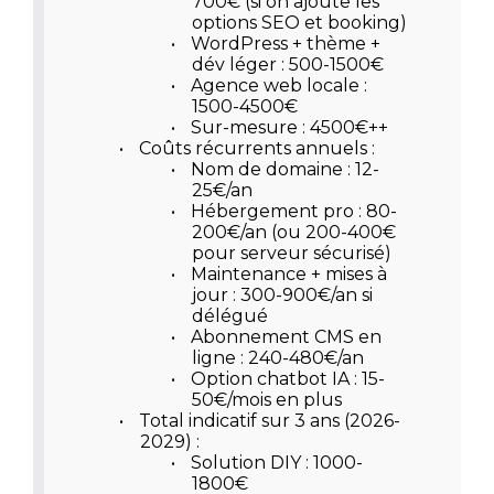
700€ (si on ajoute les
options SEO et booking)
•
WordPress + thème +
dév léger : 500-1500€
•
Agence web locale :
1500-4500€
•
Sur-mesure : 4500€++
•
Coûts récurrents annuels :
•
Nom de domaine : 12-
25€/an
•
Hébergement pro : 80-
200€/an (ou 200-400€
pour serveur sécurisé)
•
Maintenance + mises à
jour : 300-900€/an si
délégué
•
Abonnement CMS en
ligne : 240-480€/an
•
Option chatbot IA : 15-
50€/mois en plus
•
Total indicatif sur 3 ans (2026-
2029) :
•
Solution DIY : 1000-
1800€